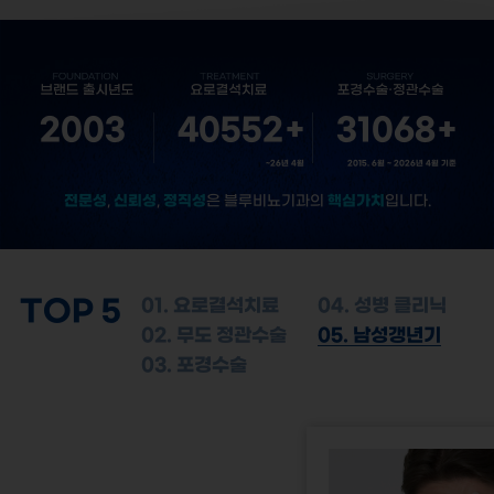
2003
40552
+
31068
+
~26년 4월
2015. 6월 ~ 2026년 4월 기준
전문성
신뢰성
정직성
핵심가치
,
,
은 블루비뇨기과의
입니다.
TOP 5
01. 요로결석치료
04. 성병 클리닉
02. 무도 정관수술
05. 남성갱년기
03. 포경수술