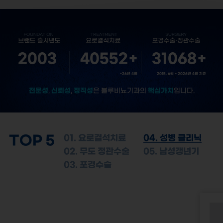
2003
40552
+
31068
+
~26년 4월
2015. 6월 ~ 2026년 4월 기준
전문성
신뢰성
정직성
핵심가치
,
,
은 블루비뇨기과의
입니다.
TOP 5
01. 요로결석치료
04. 성병 클리닉
02. 무도 정관수술
05. 남성갱년기
03. 포경수술