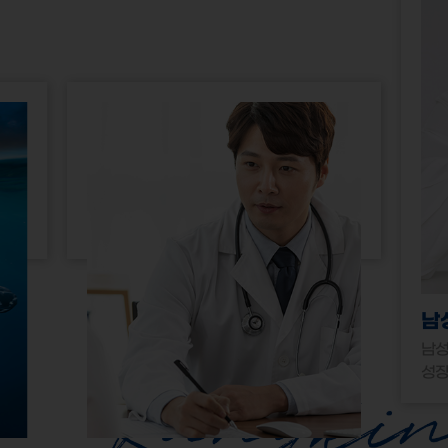
남
남성
성장