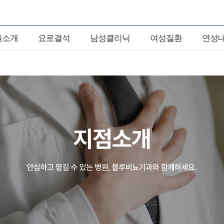
원소개
요로결석
남성클리닉
여성질환
연성