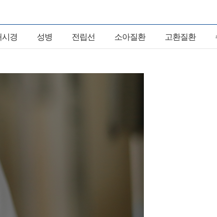
내시경
성병
전립선
소아질환
고환질환