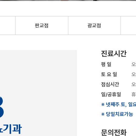
판교점
광교점
진료시간
평 일
오
토 요 일
오
점심시간
오
일/공휴일
휴
※ 넷째주 토, 일
※ 당일치료가능
문의전화