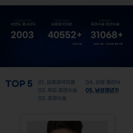
2003
40552
+
31068
+
~26년 4월
2015. 6월 ~ 2026년 4월 기준
TOP 5
01. 요로결석치료
04. 성병 클리닉
02. 무도 정관수술
05. 남성갱년기
03. 포경수술